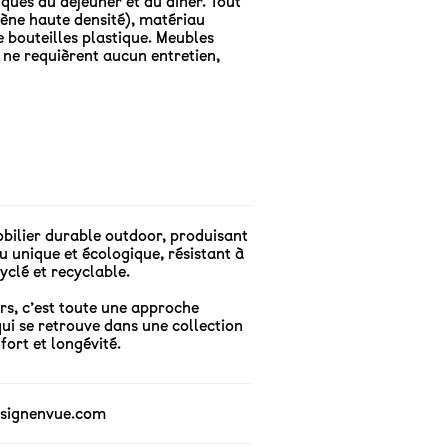
iques du déjeuner et du diner. Tout
lène haute densité), matériau
 bouteilles plastique. Meubles
 ne requièrent aucun entretien,
obilier durable outdoor, produisant
u unique et écologique, résistant à
yclé et recyclable.
ers, c’est toute une approche
ui se retrouve dans une collection
fort et longévité.
signenvue.com