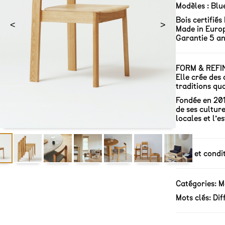
Modèles : Blu
Bois certifiés
<
>
Made in Euro
Garantie 5 a
FORM & REFINE
Elle crée des
traditions qua
Fondée en 201
de ses cultur
locales et l’e
Tarif et cond
Catégories:
M
Mots clés:
Dif