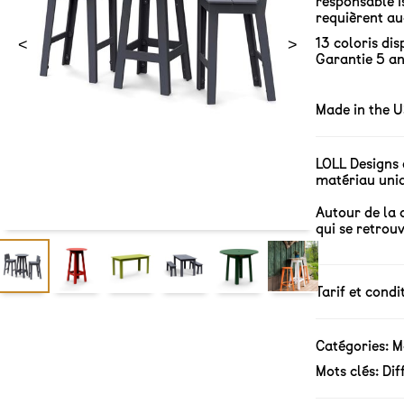
responsable i
requièrent au
13 coloris dis
<
>
Garantie 5 a
Made in the 
LOLL Designs 
matériau uniq
Autour de la 
qui se retrou
Tarif et cond
Catégories:
M
Mots clés:
Dif