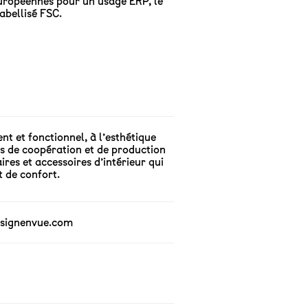
européennes pour un usage ERP, le
abellisé FSC.
nt et fonctionnel, à l’esthétique
s de coopération et de production
res et accessoires d’intérieur qui
t de confort.
signenvue.com